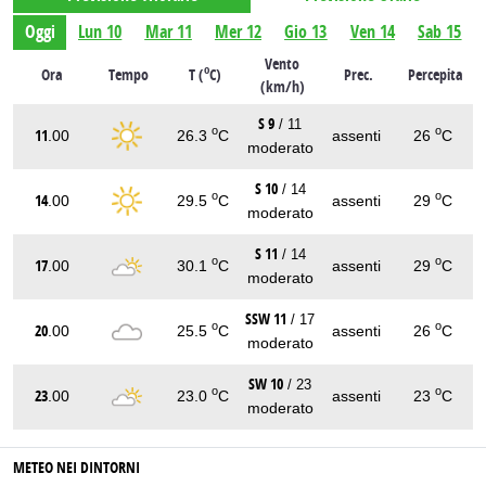
Oggi
Lun 10
Mar 11
Mer 12
Gio 13
Ven 14
Sab 15
Vento
o
Ora
Tempo
T (
C)
Prec.
Percepita
(km/h)
S 9
/ 11
o
o
11
.00
26.3
C
assenti
26
C
moderato
S 10
/ 14
o
o
14
.00
29.5
C
assenti
29
C
moderato
S 11
/ 14
o
o
17
.00
30.1
C
assenti
29
C
moderato
SSW 11
/ 17
o
o
20
.00
25.5
C
assenti
26
C
moderato
SW 10
/ 23
o
o
23
.00
23.0
C
assenti
23
C
moderato
METEO NEI DINTORNI