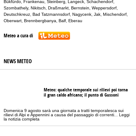
Bükfürdo
,
Frankenau
,
Steinberg
,
Langeck
,
Schachendorf
,
Szombathely
,
Nikitsch
,
Draßmarkt
,
Bernstein
,
Weppersdorf
,
Deutschkreuz
,
Bad Tatzmannsdorf
,
Nagycenk
,
Jak
,
Mischendorf
,
Oberwart
,
Brennbergbanya
,
Balf
,
Eberau
Meteo a cura di
NEWS METEO
Meteo: qualche temporale sui rilievi poi torna
il gran caldo africano; il punto di Gussoni
Domenica 9 agosto sarà una giornata a tratti temporalesca sui
rilievi di Alpi e Appennini a causa del passaggio di correnti... Leggi
la notizia completa