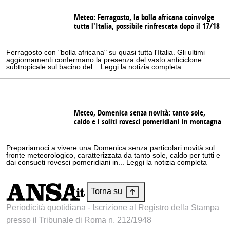
Meteo: Ferragosto, la bolla africana coinvolge
tutta l'Italia, possibile rinfrescata dopo il 17/18
Ferragosto con "bolla africana" su quasi tutta l'Italia. Gli ultimi
aggiornamenti confermano la presenza del vasto anticiclone
subtropicale sul bacino del... Leggi la notizia completa
Meteo, Domenica senza novità: tanto sole,
caldo e i soliti rovesci pomeridiani in montagna
Prepariamoci a vivere una Domenica senza particolari novità sul
fronte meteorologico, caratterizzata da tanto sole, caldo per tutti e
dai consueti rovesci pomeridiani in... Leggi la notizia completa
Torna su
Periodicità quotidiana - Iscrizione al Registro della Stampa
presso il Tribunale di Roma n. 212/1948