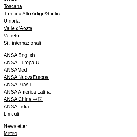
Toscana
Trentino Alto Adige/Südtirol
Umbria
Valle d’Aosta
Veneto
Siti internazionali
ANSA English
ANSA Europa-UE
ANSAMed
ANSA NuovaEuropa
ANSA Brasil
ANSA America Latina
ANSA China 中国
ANSA India
Link utili
Newsletter
Meteo