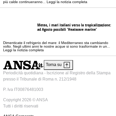
più calde continueranno... Leggi la notizia completa
Meteo, i mari italiani verso la tropicalizzazione:
ad Agosto possibili 'Heatwave marine'
Dimenticate il refrigerio del mare: il Mediterraneo sta cambiando
volto. Negli ultimi anni le nostre acque si sono trasformate in un...
Leggi la notizia completa
Torna su
Periodicità quotidiana - Iscrizione al Registro della Stampa
presso il Tribunale di Roma n. 212/1948
P. Iva IT00876481003
Copyright 2026 © ANSA
Tutti i diritti riservati