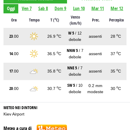
Oggi
Ven 7
Sab 8
Dom 9
Lun 10
Mar 11
Mer 12
Vento
o
Ora
Tempo
T (
C)
Prec.
Percepita
(km/h)
W 5
/ 12
o
o
23
.00
26.9
C
assenti
28
C
debole
NNW 5
/ 7
o
o
14
.00
36.5
C
assenti
37
C
debole
NNE 5
/ 7
o
o
17
.00
35.8
C
assenti
35
C
debole
SW 5
0.2 mm
/ 10
o
o
20
.00
30.7
C
30
C
debole
modeste
METEO NEI DINTORNI
Kiev Airport
Meteo a cura di