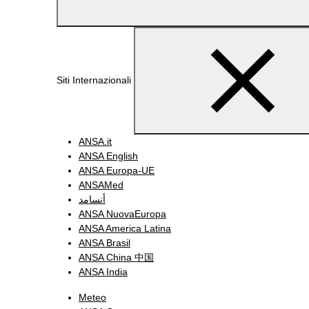
Siti Internazionali
ANSA.it
ANSA English
ANSA Europa-UE
ANSAMed
أنسامد
ANSA NuovaEuropa
ANSA America Latina
ANSA Brasil
ANSA China 中国
ANSA India
Meteo