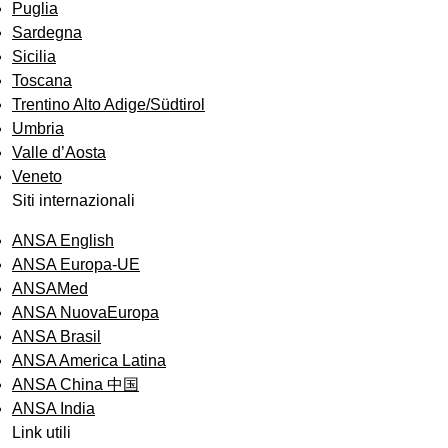
Puglia
Sardegna
Sicilia
Toscana
Trentino Alto Adige/Südtirol
Umbria
Valle d’Aosta
Veneto
Siti internazionali
ANSA English
ANSA Europa-UE
ANSAMed
ANSA NuovaEuropa
ANSA Brasil
ANSA America Latina
ANSA China 中国
ANSA India
Link utili