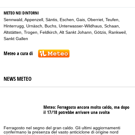
METEO NEI DINTORNI
Sennwald
,
Appenzell
,
Säntis
,
Eschen
,
Gais
,
Oberriet
,
Teufen
,
Hinterrugg
,
Urnäsch
,
Buchs
,
Unterwasser-Wildhaus
,
Schaan
,
Altstätten
,
Trogen
,
Feldkirch
,
Alt Sankt Johann
,
Götzis
,
Rankweil
,
Sankt Gallen
Meteo a cura di
NEWS METEO
Meteo: Ferragosto ancora molto caldo, ma dopo
il 17/18 potrebbe arrivare una svolta
Ferragosto nel segno del gran caldo. Gli ultimi aggiornamenti
confermano la presenza del vasto anticiclone di origine nord