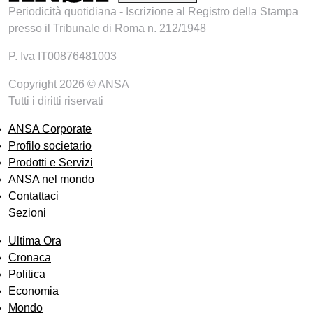
Periodicità quotidiana - Iscrizione al Registro della Stampa
presso il Tribunale di Roma n. 212/1948
P. Iva IT00876481003
Copyright 2026 © ANSA
Tutti i diritti riservati
ANSA Corporate
Profilo societario
Prodotti e Servizi
ANSA nel mondo
Contattaci
Sezioni
Ultima Ora
Cronaca
Politica
Economia
Mondo