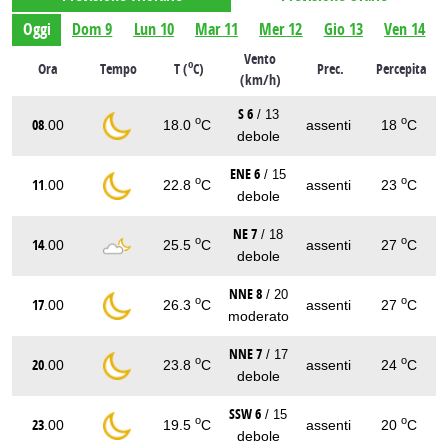
Oggi
Dom 9
Lun 10
Mar 11
Mer 12
Gio 13
Ven 14
Vento
o
Ora
Tempo
T (
C)
Prec.
Percepita
(km/h)
S 6
/ 13
o
o
08
.00
18.0
C
assenti
18
C
debole
ENE 6
/ 15
o
o
11
.00
22.8
C
assenti
23
C
debole
NE 7
/ 18
o
o
14
.00
25.5
C
assenti
27
C
debole
NNE 8
/ 20
o
o
17
.00
26.3
C
assenti
27
C
moderato
NNE 7
/ 17
o
o
20
.00
23.8
C
assenti
24
C
debole
SSW 6
/ 15
o
o
23
.00
19.5
C
assenti
20
C
debole