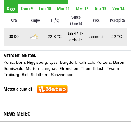
Oggi
Dom 9
Lun 10
Mar 11
Mer 12
Gio 13
Ven 14
Vento
o
Ora
Tempo
T (
C)
Prec.
Percepita
(km/h)
SSE 4
/ 12
o
o
23
.00
22.3
C
assenti
22
C
debole
METEO NEI DINTORNI
Köniz
,
Bern
,
Riggisberg
,
Lyss
,
Burgdorf
,
Kallnach
,
Kerzers
,
Büren
,
Sumiswald
,
Murten
,
Langnau
,
Grenchen
,
Thun
,
Erlach
,
Twann
,
Freiburg
,
Biel
,
Solothurn
,
Schwarzsee
Meteo a cura di
NEWS METEO