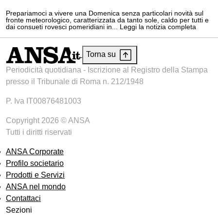
Prepariamoci a vivere una Domenica senza particolari novità sul
fronte meteorologico, caratterizzata da tanto sole, caldo per tutti e
dai consueti rovesci pomeridiani in... Leggi la notizia completa
Torna su
Periodicità quotidiana - Iscrizione al Registro della Stampa
presso il Tribunale di Roma n. 212/1948
P. Iva IT00876481003
Copyright 2026 © ANSA
Tutti i diritti riservati
ANSA Corporate
Profilo societario
Prodotti e Servizi
ANSA nel mondo
Contattaci
Sezioni