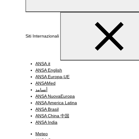
Siti Internazionali
ANSA.it
ANSA English
ANSA Europa-UE
ANSAMed
أنسامد
ANSA NuovaEuropa
ANSA America Latina
ANSA Brasil
ANSA China 中国
ANSA India
Meteo