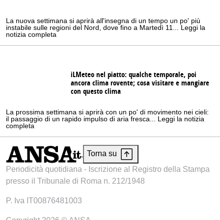
La nuova settimana si aprirà all'insegna di un tempo un po' più
instabile sulle regioni del Nord, dove fino a Martedì 11... Leggi la
notizia completa
iLMeteo nel piatto: qualche temporale, poi
ancora clima rovente; cosa visitare e mangiare
con questo clima
La prossima settimana si aprirà con un po' di movimento nei cieli:
il passaggio di un rapido impulso di aria fresca... Leggi la notizia
completa
Torna su
Periodicità quotidiana - Iscrizione al Registro della Stampa
presso il Tribunale di Roma n. 212/1948
P. Iva IT00876481003