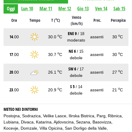
Oggi
Lun 10
Mar 11
Mer 12
Gio 13
Ven 14
Sab 15
Vento
o
Ora
Tempo
T (
C)
Prec.
Percepita
(km/h)
ENE 9
/ 18
o
o
14
.00
30.0
C
assenti
30
C
moderato
NE 6
/ 15
o
o
17
.00
30.7
C
assenti
30
C
debole
SW 6
/ 17
o
o
20
.00
26.1
C
assenti
27
C
debole
S 5
/ 14
o
o
23
.00
20.9
C
assenti
21
C
debole
METEO NEI DINTORNI
Postojna
,
Sodrazica
,
Velike Lasce
,
Ilirska Bistrica
,
Parg
,
Ribnica
,
Lubiana
,
Divaca
,
Katarina
,
Ajdovscina
,
Sezana
,
Basovizza
,
Kocevje
,
Domzale
,
Villa Opicina
,
San Dorligo della Valle
,