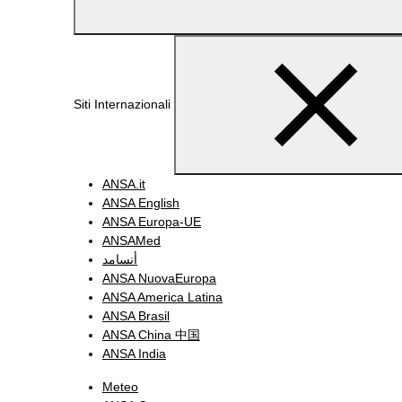
Siti Internazionali
ANSA.it
ANSA English
ANSA Europa-UE
ANSAMed
أنسامد
ANSA NuovaEuropa
ANSA America Latina
ANSA Brasil
ANSA China 中国
ANSA India
Meteo