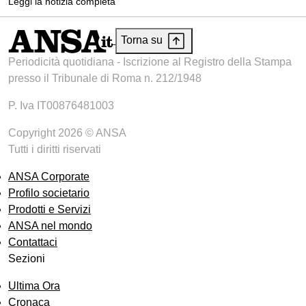
Leggi la notizia completa
Torna su
Periodicità quotidiana - Iscrizione al Registro della Stampa
presso il Tribunale di Roma n. 212/1948
P. Iva IT00876481003
Copyright 2026 © ANSA
Tutti i diritti riservati
ANSA Corporate
Profilo societario
Prodotti e Servizi
ANSA nel mondo
Contattaci
Sezioni
Ultima Ora
Cronaca