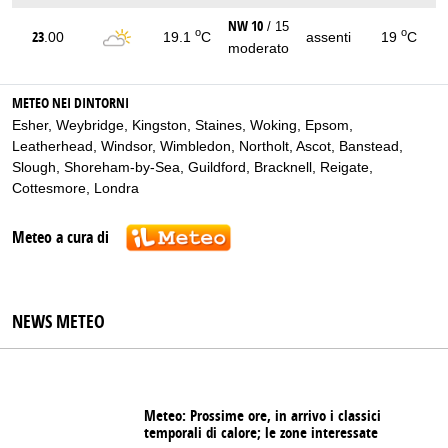
NW 10
/ 15
o
o
23
.00
19.1
C
assenti
19
C
moderato
METEO NEI DINTORNI
Esher
,
Weybridge
,
Kingston
,
Staines
,
Woking
,
Epsom
,
Leatherhead
,
Windsor
,
Wimbledon
,
Northolt
,
Ascot
,
Banstead
,
Slough
,
Shoreham-by-Sea
,
Guildford
,
Bracknell
,
Reigate
,
Cottesmore
,
Londra
Meteo a cura di
NEWS METEO
Meteo: Prossime ore, in arrivo i classici
temporali di calore; le zone interessate