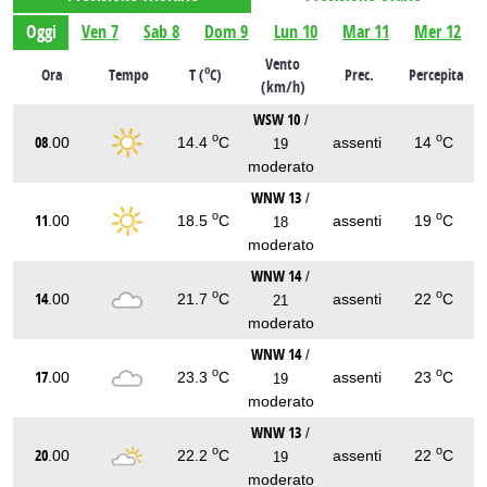
Oggi
Ven 7
Sab 8
Dom 9
Lun 10
Mar 11
Mer 12
Vento
o
Ora
Tempo
T (
C)
Prec.
Percepita
(km/h)
WSW 10
/
o
o
08
.00
14.4
C
assenti
14
C
19
moderato
WNW 13
/
o
o
11
.00
18.5
C
assenti
19
C
18
moderato
WNW 14
/
o
o
14
.00
21.7
C
assenti
22
C
21
moderato
WNW 14
/
o
o
17
.00
23.3
C
assenti
23
C
19
moderato
WNW 13
/
o
o
20
.00
22.2
C
assenti
22
C
19
moderato