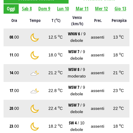
Oggi
Sab 8
Dom 9
Lun 10
Mar 11
Mer 12
Gio 13
Vento
o
Ora
Tempo
T (
C)
Prec.
Percepita
(km/h)
WNW 6
/ 9
o
o
08
.00
12.5
C
assenti
13
C
debole
WSW 7
/ 9
o
o
11
.00
18.0
C
assenti
18
C
debole
WSW 8
/ 9
o
o
14
.00
21.2
C
assenti
21
C
moderato
WSW 7
/ 9
o
o
17
.00
22.8
C
assenti
23
C
debole
WSW 7
/ 9
o
o
20
.00
22.4
C
assenti
22
C
debole
SW 4
/ 10
o
o
23
.00
18.2
C
assenti
18
C
debole