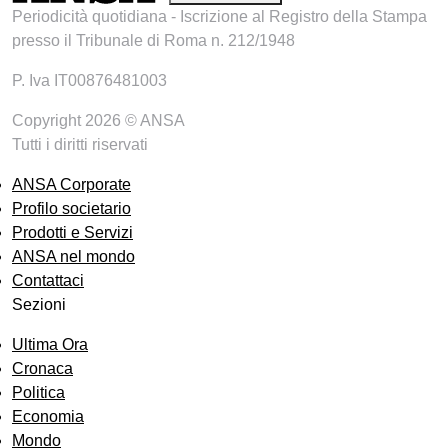
Periodicità quotidiana - Iscrizione al Registro della Stampa
presso il Tribunale di Roma n. 212/1948
P. Iva IT00876481003
Copyright 2026 © ANSA
Tutti i diritti riservati
ANSA Corporate
Profilo societario
Prodotti e Servizi
ANSA nel mondo
Contattaci
Sezioni
Ultima Ora
Cronaca
Politica
Economia
Mondo