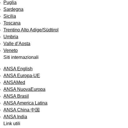
Puglia
Sardegna
Sicilia
Toscana
Trentino Alto Adige/Südtirol
Umbria
Valle d’Aosta
Veneto
Siti internazionali
ANSA English
ANSA Europa-UE
ANSAMed
ANSA NuovaEuropa
ANSA Brasil
ANSA America Latina
ANSA China 中国
ANSA India
Link utili