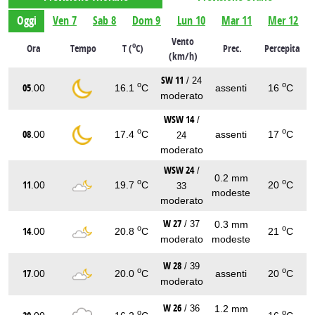
Oggi
Ven 7
Sab 8
Dom 9
Lun 10
Mar 11
Mer 12
Vento
o
Ora
Tempo
T (
C)
Prec.
Percepita
(km/h)
SW 11
/ 24
o
o
05
.00
16.1
C
assenti
16
C
moderato
WSW 14
/
o
o
08
.00
17.4
C
assenti
17
C
24
moderato
WSW 24
/
0.2 mm
o
o
11
.00
19.7
C
20
C
33
modeste
moderato
W 27
0.3 mm
/ 37
o
o
14
.00
20.8
C
21
C
moderato
modeste
W 28
/ 39
o
o
17
.00
20.0
C
assenti
20
C
moderato
W 26
1.2 mm
/ 36
o
o