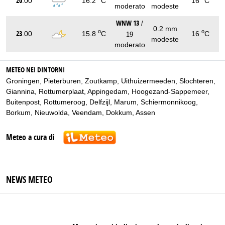
20
.00
16.2
C
16
C
moderato
modeste
WNW 13
/
0.2 mm
o
o
23
.00
15.8
C
16
C
19
modeste
moderato
METEO NEI DINTORNI
Groningen
,
Pieterburen
,
Zoutkamp
,
Uithuizermeeden
,
Slochteren
,
Giannina
,
Rottumerplaat
,
Appingedam
,
Hoogezand-Sappemeer
,
Buitenpost
,
Rottumeroog
,
Delfzijl
,
Marum
,
Schiermonnikoog
,
Borkum
,
Nieuwolda
,
Veendam
,
Dokkum
,
Assen
Meteo a cura di
NEWS METEO