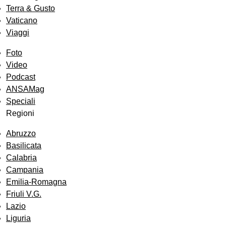
Terra & Gusto
Vaticano
Viaggi
Foto
Video
Podcast
ANSAMag
Speciali
Regioni
Abruzzo
Basilicata
Calabria
Campania
Emilia-Romagna
Friuli V.G.
Lazio
Liguria