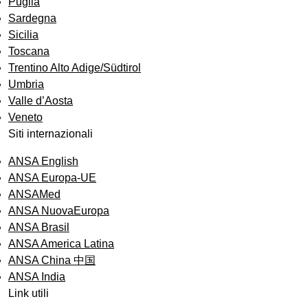
Puglia
Sardegna
Sicilia
Toscana
Trentino Alto Adige/Südtirol
Umbria
Valle d’Aosta
Veneto
Siti internazionali
ANSA English
ANSA Europa-UE
ANSAMed
ANSA NuovaEuropa
ANSA Brasil
ANSA America Latina
ANSA China 中国
ANSA India
Link utili