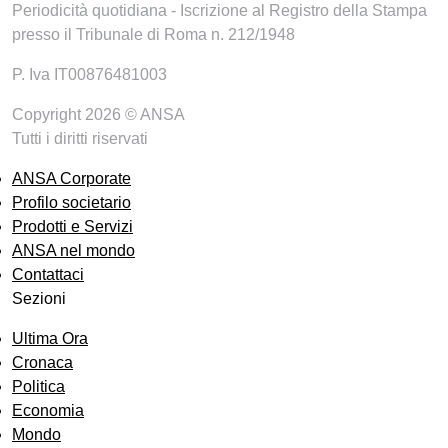
Periodicità quotidiana - Iscrizione al Registro della Stampa
presso il Tribunale di Roma n. 212/1948
P. Iva IT00876481003
Copyright 2026 © ANSA
Tutti i diritti riservati
ANSA Corporate
Profilo societario
Prodotti e Servizi
ANSA nel mondo
Contattaci
Sezioni
Ultima Ora
Cronaca
Politica
Economia
Mondo