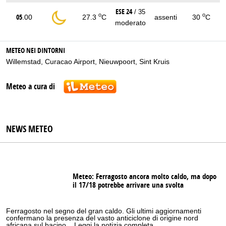
ESE 24
/ 35
o
o
05
.00
27.3
C
assenti
30
C
moderato
METEO NEI DINTORNI
Willemstad
,
Curacao Airport
,
Nieuwpoort
,
Sint Kruis
Meteo a cura di
NEWS METEO
Meteo: Ferragosto ancora molto caldo, ma dopo
il 17/18 potrebbe arrivare una svolta
Ferragosto nel segno del gran caldo. Gli ultimi aggiornamenti
confermano la presenza del vasto anticiclone di origine nord
africana sul bacino... Leggi la notizia completa