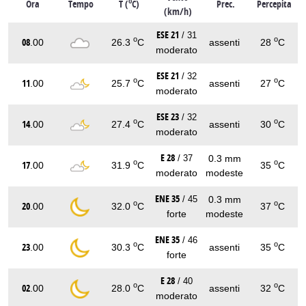
o
Ora
Tempo
T (
C)
Prec.
Percepita
(km/h)
ESE 21
/ 31
o
o
08
.00
26.3
C
assenti
28
C
moderato
ESE 21
/ 32
o
o
11
.00
25.7
C
assenti
27
C
moderato
ESE 23
/ 32
o
o
14
.00
27.4
C
assenti
30
C
moderato
E 28
0.3 mm
/ 37
o
o
17
.00
31.9
C
35
C
moderato
modeste
ENE 35
0.3 mm
/ 45
o
o
20
.00
32.0
C
37
C
forte
modeste
ENE 35
/ 46
o
o
23
.00
30.3
C
assenti
35
C
forte
E 28
/ 40
o
o
02
.00
28.0
C
assenti
32
C
moderato