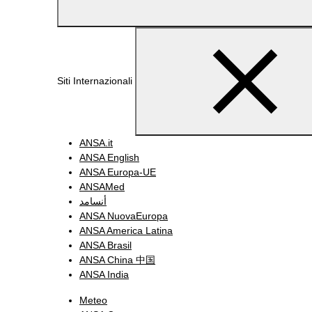
Siti Internazionali
ANSA.it
ANSA English
ANSA Europa-UE
ANSAMed
أنسامد
ANSA NuovaEuropa
ANSA America Latina
ANSA Brasil
ANSA China 中国
ANSA India
Meteo