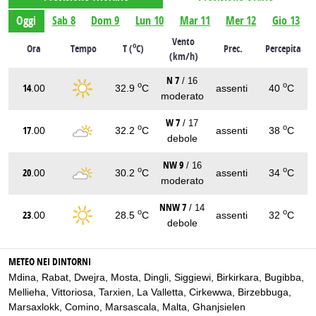
Oggi
Sab 8
Dom 9
Lun 10
Mar 11
Mer 12
Gio 13
Vento
o
Ora
Tempo
T (
C)
Prec.
Percepita
(km/h)
N 7
/ 16
o
o
14
.00
32.9
C
assenti
40
C
moderato
W 7
/ 17
o
o
17
.00
32.2
C
assenti
38
C
debole
NW 9
/ 16
o
o
20
.00
30.2
C
assenti
34
C
moderato
NNW 7
/ 14
o
o
23
.00
28.5
C
assenti
32
C
debole
METEO NEI DINTORNI
Mdina
,
Rabat
,
Dwejra
,
Mosta
,
Dingli
,
Siggiewi
,
Birkirkara
,
Bugibba
,
Mellieha
,
Vittoriosa
,
Tarxien
,
La Valletta
,
Cirkewwa
,
Birzebbuga
,
Marsaxlokk
,
Comino
,
Marsascala
,
Malta
,
Ghanjsielen