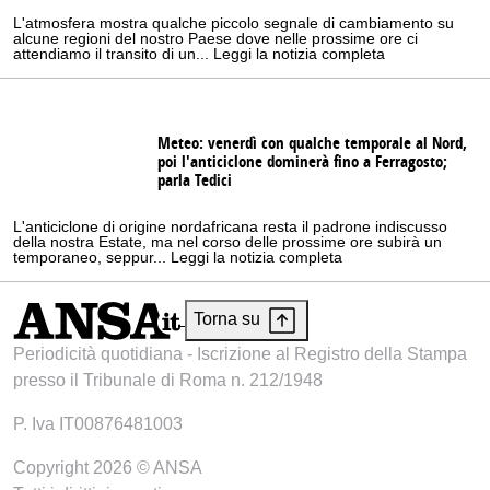
L'atmosfera mostra qualche piccolo segnale di cambiamento su
alcune regioni del nostro Paese dove nelle prossime ore ci
attendiamo il transito di un... Leggi la notizia completa
Meteo: venerdì con qualche temporale al Nord,
poi l'anticiclone dominerà fino a Ferragosto;
parla Tedici
L'anticiclone di origine nordafricana resta il padrone indiscusso
della nostra Estate, ma nel corso delle prossime ore subirà un
temporaneo, seppur... Leggi la notizia completa
Torna su
Periodicità quotidiana - Iscrizione al Registro della Stampa
presso il Tribunale di Roma n. 212/1948
P. Iva IT00876481003
Copyright 2026 © ANSA