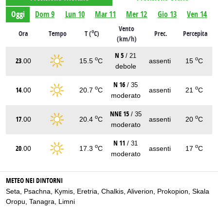
Oggi
Dom 9
Lun 10
Mar 11
Mer 12
Gio 13
Ven 14
Vento
o
Ora
Tempo
T (
C)
Prec.
Percepita
(km/h)
N 5
/ 21
o
o
23
.00
15.5
C
assenti
15
C
debole
N 16
/ 35
o
o
14
.00
20.7
C
assenti
21
C
moderato
NNE 15
/ 35
o
o
17
.00
20.4
C
assenti
20
C
moderato
N 11
/ 31
o
o
20
.00
17.3
C
assenti
17
C
moderato
METEO NEI DINTORNI
Seta
,
Psachna
,
Kymis
,
Eretria
,
Chalkis
,
Aliverion
,
Prokopion
,
Skala
Oropu
,
Tanagra
,
Limni