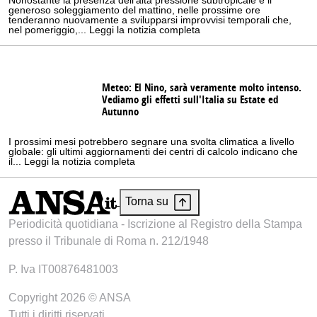
Nonostante la presenza dell'alta pressione subtropicale e il
generoso soleggiamento del mattino, nelle prossime ore
tenderanno nuovamente a svilupparsi improvvisi temporali che,
nel pomeriggio,... Leggi la notizia completa
Meteo: El Nino, sarà veramente molto intenso.
Vediamo gli effetti sull'Italia su Estate ed
Autunno
I prossimi mesi potrebbero segnare una svolta climatica a livello
globale: gli ultimi aggiornamenti dei centri di calcolo indicano che
il... Leggi la notizia completa
Torna su
Periodicità quotidiana - Iscrizione al Registro della Stampa
presso il Tribunale di Roma n. 212/1948
P. Iva IT00876481003
Copyright 2026 © ANSA
Tutti i diritti riservati