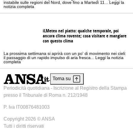
instabile sulle regioni del Nord, dove fino a Martedì 11... Leggi la
notizia completa
iLMeteo nel piatto: qualche temporale, poi
ancora clima rovente; cosa visitare e mangiare
con questo clima
La prossima settimana si aprirà con un po' di movimento nei cieli:
il passaggio di un rapido impulso di aria fresca... Leggi la notizia
completa
Torna su
Periodicità quotidiana - Iscrizione al Registro della Stampa
presso il Tribunale di Roma n. 212/1948
P. Iva IT00876481003
Copyright 2026 © ANSA
Tutti i diritti riservati