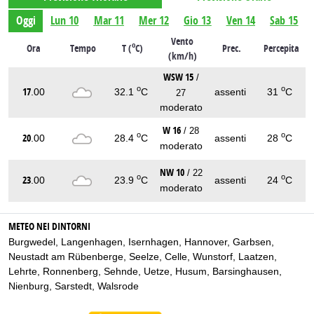
Oggi
Lun 10
Mar 11
Mer 12
Gio 13
Ven 14
Sab 15
Vento
o
Ora
Tempo
T (
C)
Prec.
Percepita
(km/h)
WSW 15
/
o
o
17
.00
32.1
C
assenti
31
C
27
moderato
W 16
/ 28
o
o
20
.00
28.4
C
assenti
28
C
moderato
NW 10
/ 22
o
o
23
.00
23.9
C
assenti
24
C
moderato
METEO NEI DINTORNI
Burgwedel
,
Langenhagen
,
Isernhagen
,
Hannover
,
Garbsen
,
Neustadt am Rübenberge
,
Seelze
,
Celle
,
Wunstorf
,
Laatzen
,
Lehrte
,
Ronnenberg
,
Sehnde
,
Uetze
,
Husum
,
Barsinghausen
,
Nienburg
,
Sarstedt
,
Walsrode