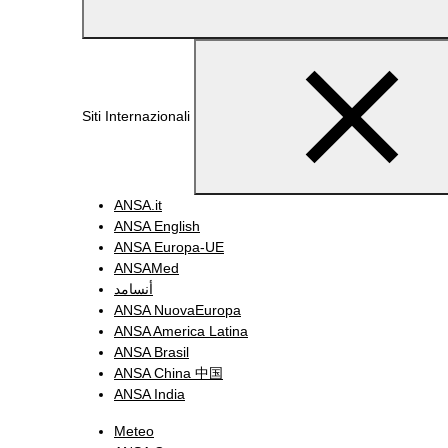
Siti Internazionali
ANSA.it
ANSA English
ANSA Europa-UE
ANSAMed
أنسامد
ANSA NuovaEuropa
ANSA America Latina
ANSA Brasil
ANSA China 中国
ANSA India
Meteo