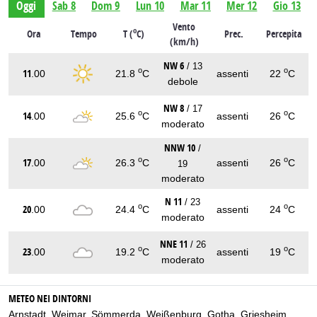
Oggi
Sab 8
Dom 9
Lun 10
Mar 11
Mer 12
Gio 13
Vento
o
Ora
Tempo
T (
C)
Prec.
Percepita
(km/h)
NW 6
/ 13
o
o
11
.00
21.8
C
assenti
22
C
debole
NW 8
/ 17
o
o
14
.00
25.6
C
assenti
26
C
moderato
NNW 10
/
o
o
17
.00
26.3
C
assenti
26
C
19
moderato
N 11
/ 23
o
o
20
.00
24.4
C
assenti
24
C
moderato
NNE 11
/ 26
o
o
23
.00
19.2
C
assenti
19
C
moderato
METEO NEI DINTORNI
Arnstadt
,
Weimar
,
Sömmerda
,
Weißenburg
,
Gotha
,
Griesheim
,