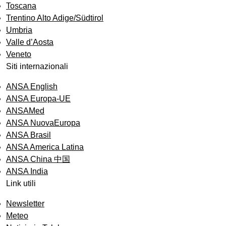
Toscana
Trentino Alto Adige/Südtirol
Umbria
Valle d’Aosta
Veneto
Siti internazionali
ANSA English
ANSA Europa-UE
ANSAMed
ANSA NuovaEuropa
ANSA Brasil
ANSA America Latina
ANSA China 中国
ANSA India
Link utili
Newsletter
Meteo