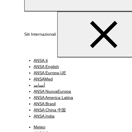
Siti Internazionali
ANSA.it
ANSA English
ANSA Europa-UE
ANSAMed
أنسامد
ANSA NuovaEuropa
ANSA America Latina
ANSA Brasil
ANSA China 中国
ANSA India
Meteo