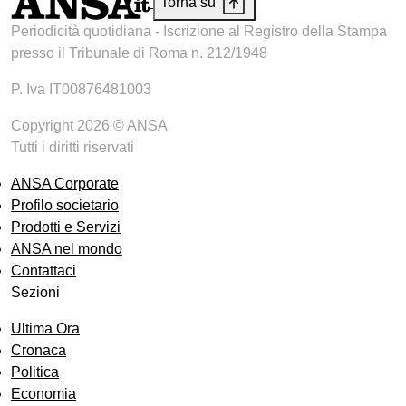
Torna su
Periodicità quotidiana - Iscrizione al Registro della Stampa
presso il Tribunale di Roma n. 212/1948
P. Iva IT00876481003
Copyright 2026 © ANSA
Tutti i diritti riservati
ANSA Corporate
Profilo societario
Prodotti e Servizi
ANSA nel mondo
Contattaci
Sezioni
Ultima Ora
Cronaca
Politica
Economia