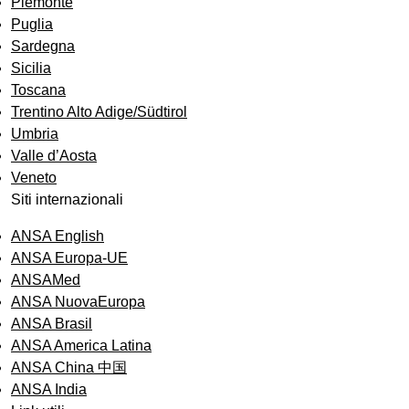
Piemonte
Puglia
Sardegna
Sicilia
Toscana
Trentino Alto Adige/Südtirol
Umbria
Valle d’Aosta
Veneto
Siti internazionali
ANSA English
ANSA Europa-UE
ANSAMed
ANSA NuovaEuropa
ANSA Brasil
ANSA America Latina
ANSA China 中国
ANSA India