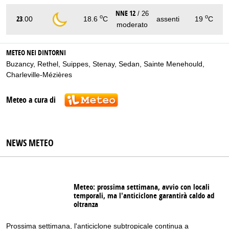
NNE 12
/ 26
o
o
23
.00
18.6
C
assenti
19
C
moderato
METEO NEI DINTORNI
Buzancy
,
Rethel
,
Suippes
,
Stenay
,
Sedan
,
Sainte Menehould
,
Charleville-Mézières
Meteo a cura di
NEWS METEO
Meteo: prossima settimana, avvio con locali
temporali, ma l'anticiclone garantirà caldo ad
oltranza
Prossima settimana, l'anticiclone subtropicale continua a