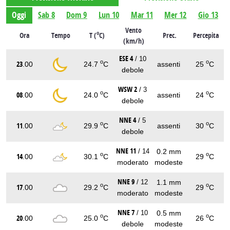
Oggi
Sab 8
Dom 9
Lun 10
Mar 11
Mer 12
Gio 13
Vento
o
Ora
Tempo
T (
C)
Prec.
Percepita
(km/h)
ESE 4
/ 10
o
o
23
.00
24.7
C
assenti
25
C
debole
WSW 2
/ 3
o
o
08
.00
24.0
C
assenti
24
C
debole
NNE 4
/ 5
o
o
11
.00
29.9
C
assenti
30
C
debole
NNE 11
0.2 mm
/ 14
o
o
14
.00
30.1
C
29
C
moderato
modeste
NNE 9
1.1 mm
/ 12
o
o
17
.00
29.2
C
29
C
moderato
modeste
NNE 7
0.5 mm
/ 10
o
o
20
.00
25.0
C
26
C
debole
modeste