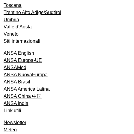
Toscana
Trentino Alto Adige/Südtirol
Umbria
Valle d’Aosta
Veneto
Siti internazionali
ANSA English
ANSA Europa-UE
ANSAMed
ANSA NuovaEuropa
ANSA Brasil
ANSA America Latina
ANSA China 中国
ANSA India
Link utili
Newsletter
Meteo