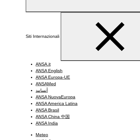
Siti Internazionali
ANSA.it
ANSA English
ANSA Europa-UE
ANSAMed
أنسامد
ANSA NuovaEuropa
ANSA America Latina
ANSA Brasil
ANSA China 中国
ANSA India
Meteo