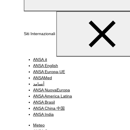
Siti Internazionali
ANSA.it
ANSA English
ANSA Europa-UE
ANSAMed
أنسامد
ANSA NuovaEuropa
ANSA America Latina
ANSA Brasil
ANSA China 中国
ANSA India
Meteo