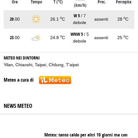
o
Ora
Tempo
T (
C)
Prec.
Percepita
(km/h)
W 5
/ 7
o
o
20
.00
26.1
C
assenti
28
C
debole
WNW 5
/ 5
o
o
23
.00
24.8
C
assenti
25
C
debole
METEO NEI DINTORNI
Yilan
,
Chiaoshi
,
Taipei
,
Chilung
,
T'aipei
Meteo a cura di
NEWS METEO
Meteo: tanto caldo per altri 10 giorni ma con