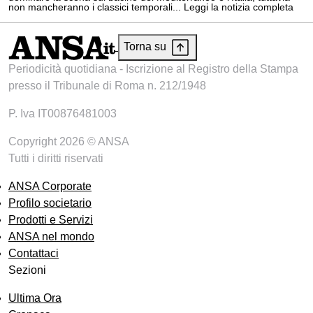
non mancheranno i classici temporali... Leggi la notizia completa
Torna su
Periodicità quotidiana - Iscrizione al Registro della Stampa
presso il Tribunale di Roma n. 212/1948
P. Iva IT00876481003
Copyright 2026 © ANSA
Tutti i diritti riservati
ANSA Corporate
Profilo societario
Prodotti e Servizi
ANSA nel mondo
Contattaci
Sezioni
Ultima Ora