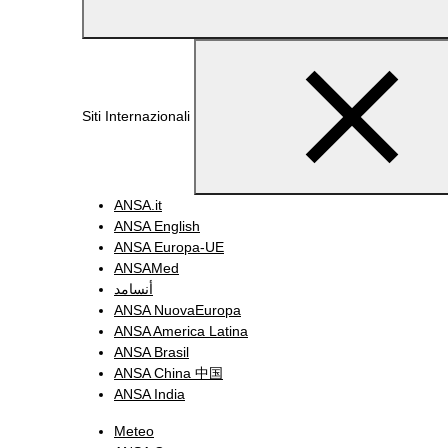
Siti Internazionali
ANSA.it
ANSA English
ANSA Europa-UE
ANSAMed
أنسامد
ANSA NuovaEuropa
ANSA America Latina
ANSA Brasil
ANSA China 中国
ANSA India
Meteo