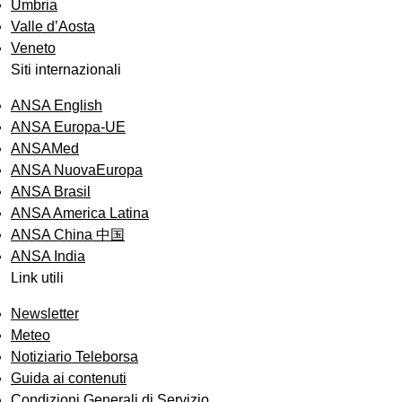
Umbria
Valle d’Aosta
Veneto
Siti internazionali
ANSA English
ANSA Europa-UE
ANSAMed
ANSA NuovaEuropa
ANSA Brasil
ANSA America Latina
ANSA China 中国
ANSA India
Link utili
Newsletter
Meteo
Notiziario Teleborsa
Guida ai contenuti
Condizioni Generali di Servizio