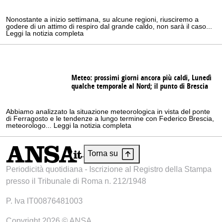
Nonostante a inizio settimana, su alcune regioni, riusciremo a
godere di un attimo di respiro dal grande caldo, non sarà il caso...
Leggi la notizia completa
Meteo: prossimi giorni ancora più caldi, Lunedì
qualche temporale al Nord; il punto di Brescia
Abbiamo analizzato la situazione meteorologica in vista del ponte
di Ferragosto e le tendenze a lungo termine con Federico Brescia,
meteorologo... Leggi la notizia completa
Torna su
Periodicità quotidiana - Iscrizione al Registro della Stampa
presso il Tribunale di Roma n. 212/1948
P. Iva IT00876481003
Copyright 2026 © ANSA