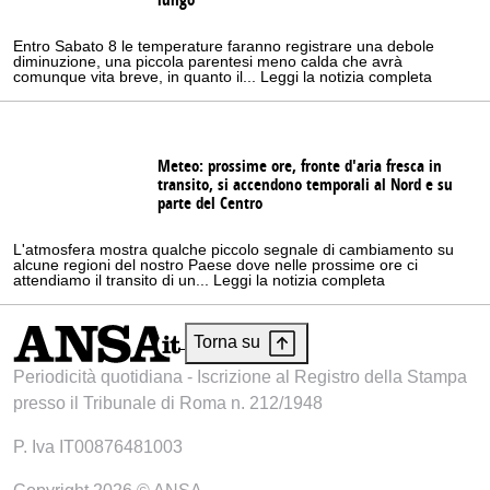
lungo
Entro Sabato 8 le temperature faranno registrare una debole
diminuzione, una piccola parentesi meno calda che avrà
comunque vita breve, in quanto il... Leggi la notizia completa
Meteo: prossime ore, fronte d'aria fresca in
transito, si accendono temporali al Nord e su
parte del Centro
L'atmosfera mostra qualche piccolo segnale di cambiamento su
alcune regioni del nostro Paese dove nelle prossime ore ci
attendiamo il transito di un... Leggi la notizia completa
Torna su
Periodicità quotidiana - Iscrizione al Registro della Stampa
presso il Tribunale di Roma n. 212/1948
P. Iva IT00876481003