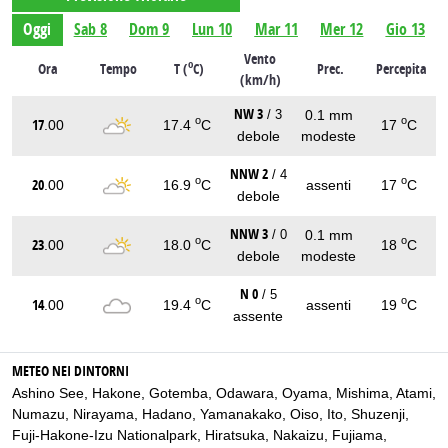
Oggi
Sab 8
Dom 9
Lun 10
Mar 11
Mer 12
Gio 13
Vento
o
Ora
Tempo
T (
C)
Prec.
Percepita
(km/h)
NW 3
0.1 mm
/ 3
o
o
17
.00
17.4
C
17
C
debole
modeste
NNW 2
/ 4
o
o
20
.00
16.9
C
assenti
17
C
debole
NNW 3
0.1 mm
/ 0
o
o
23
.00
18.0
C
18
C
debole
modeste
N 0
/ 5
o
o
14
.00
19.4
C
assenti
19
C
assente
METEO NEI DINTORNI
Ashino See
,
Hakone
,
Gotemba
,
Odawara
,
Oyama
,
Mishima
,
Atami
,
Numazu
,
Nirayama
,
Hadano
,
Yamanakako
,
Oiso
,
Ito
,
Shuzenji
,
Fuji-Hakone-Izu Nationalpark
,
Hiratsuka
,
Nakaizu
,
Fujiama
,