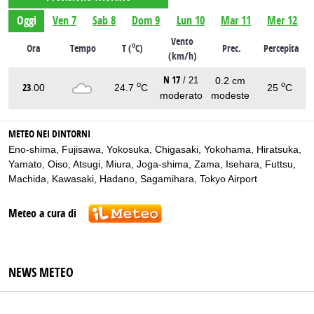
Oggi
Ven 7
Sab 8
Dom 9
Lun 10
Mar 11
Mer 12
Vento
o
Ora
Tempo
T (
C)
Prec.
Percepita
(km/h)
N 17
0.2 cm
/ 21
o
o
23
.00
24.7
C
25
C
moderato
modeste
METEO NEI DINTORNI
Eno-shima
,
Fujisawa
,
Yokosuka
,
Chigasaki
,
Yokohama
,
Hiratsuka
,
Yamato
,
Oiso
,
Atsugi
,
Miura
,
Joga-shima
,
Zama
,
Isehara
,
Futtsu
,
Machida
,
Kawasaki
,
Hadano
,
Sagamihara
,
Tokyo Airport
Meteo a cura di
NEWS METEO