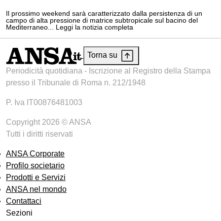
Il prossimo weekend sarà caratterizzato dalla persistenza di un
campo di alta pressione di matrice subtropicale sul bacino del
Mediterraneo... Leggi la notizia completa
Torna su
Periodicità quotidiana - Iscrizione al Registro della Stampa
presso il Tribunale di Roma n. 212/1948
P. Iva IT00876481003
Copyright 2026 © ANSA
Tutti i diritti riservati
ANSA Corporate
Profilo societario
Prodotti e Servizi
ANSA nel mondo
Contattaci
Sezioni