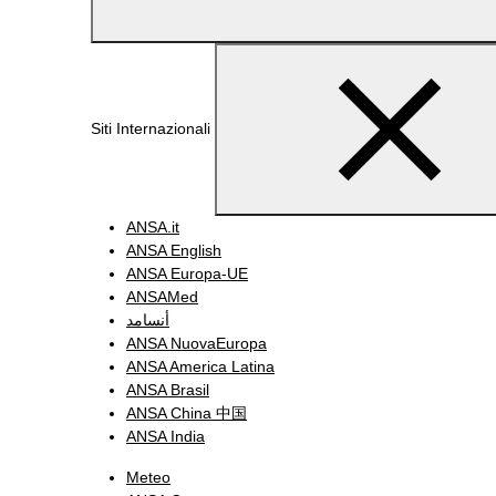
Siti Internazionali
ANSA.it
ANSA English
ANSA Europa-UE
ANSAMed
أنسامد
ANSA NuovaEuropa
ANSA America Latina
ANSA Brasil
ANSA China 中国
ANSA India
Meteo