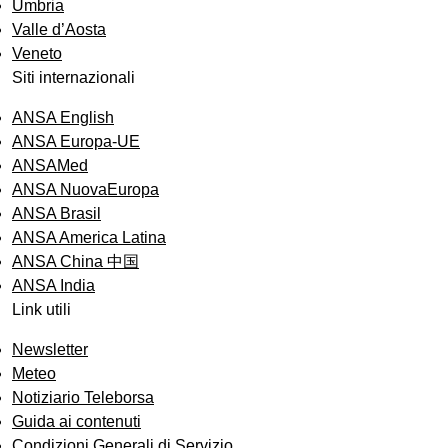
Umbria
Valle d’Aosta
Veneto
Siti internazionali
ANSA English
ANSA Europa-UE
ANSAMed
ANSA NuovaEuropa
ANSA Brasil
ANSA America Latina
ANSA China 中国
ANSA India
Link utili
Newsletter
Meteo
Notiziario Teleborsa
Guida ai contenuti
Condizioni Generali di Servizio