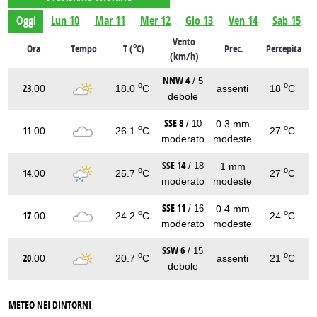
Oggi
Lun 10
Mar 11
Mer 12
Gio 13
Ven 14
Sab 15
Vento
o
Ora
Tempo
T (
C)
Prec.
Percepita
(km/h)
NNW 4
/ 5
o
o
23
.00
18.0
C
assenti
18
C
debole
SSE 8
0.3 mm
/ 10
o
o
11
.00
26.1
C
27
C
moderato
modeste
SSE 14
1 mm
/ 18
o
o
14
.00
25.7
C
27
C
moderato
modeste
SSE 11
0.4 mm
/ 16
o
o
17
.00
24.2
C
24
C
moderato
modeste
SSW 6
/ 15
o
o
20
.00
20.7
C
assenti
21
C
debole
METEO NEI DINTORNI