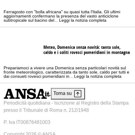
Ferragosto con "bolla africana" su quasi tutta l'Italia. Gli ultimi
aggiornamenti confermano la presenza del vasto anticiclone
subtropicale sul bacino del... Leggi la notizia completa
Meteo, Domenica senza novità: tanto sole,
caldo e i soliti rovesci pomeridiani in montagna
Prepariamoci a vivere una Domenica senza particolari novità sul
fronte meteorologico, caratterizzata da tanto sole, caldo per tutti e
dai consueti rovesci pomeridiani in... Leggi la notizia completa
Torna su
Periodicità quotidiana - Iscrizione al Registro della Stampa
presso il Tribunale di Roma n. 212/1948
P. Iva IT00876481003
Copyright 2026 © ANSA